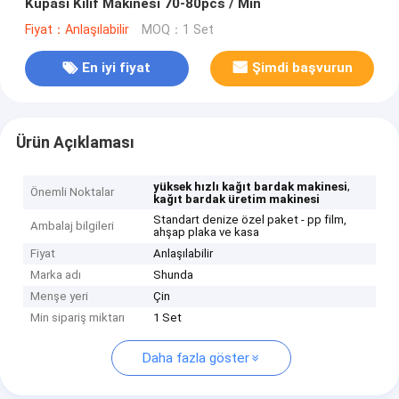
Kupası Kılıf Makinesi 70-80pcs / Min
Fiyat：Anlaşılabilir
MOQ：1 Set
En iyi fiyat
Şimdi başvurun
Ürün Açıklaması
,
yüksek hızlı kağıt bardak makinesi
Önemli Noktalar
kağıt bardak üretim makinesi
Standart denize özel paket - pp film,
Ambalaj bilgileri
ahşap plaka ve kasa
Fiyat
Anlaşılabilir
Marka adı
Shunda
Menşe yeri
Çin
Min sipariş miktarı
1 Set
Daha fazla göster