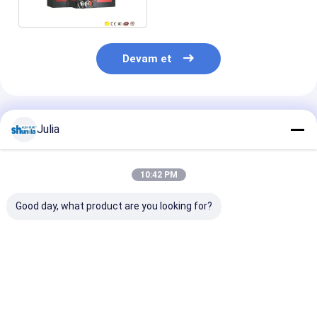
80pcs / Min
Devam et
Önerilen Ürünler
Julia
10:42 PM
Good day, what product are you looking for?
Duvar Kağıdı
Oluklu Kağıt Kupası
Yüksek Hızlı Di
Oluşturma Sarma
Kovanı Şekillendirme
Kontrol Çift D
Makinesi
ve Kapatma Makinesi
Kağıdı Kupa Ko
70-80PCS / MIN
Yapma Makine
En iyi fiyat
En iyi fiyat
En iyi fiy