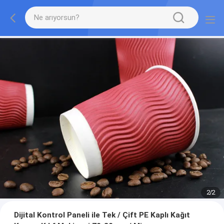
2
/
2
Dijital Kontrol Paneli ile Tek / Çift PE Kaplı Kağıt