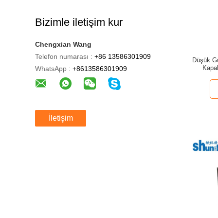
Bizimle iletişim kur
Chengxian Wang
Telefon numarası :
+86 13586301909
Düşük Gü
Kapa
WhatsApp :
+8613586301909
İletişim