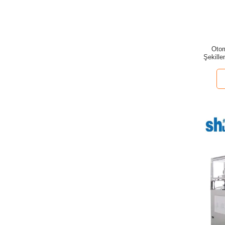
Otom
Şekill