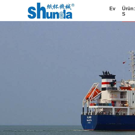
Ev
Ürün
S