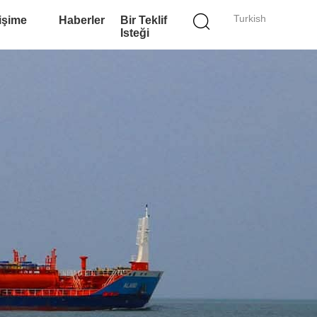
Turkish
tişime
Haberler
Bir Teklif
Isteği