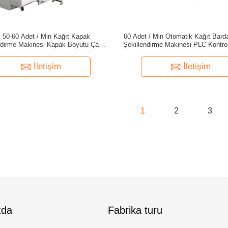
 50-60 Adet / Min Kağıt Kapak
60 Adet / Min Otomatik Kağıt Bard
ndirme Makinesi Kapak Boyutu Çapı
Şekillendirme Makinesi PLC Kontr
60mm-125mm
Hız
İletişim
İletişim
1
2
3
zda
Fabrika turu