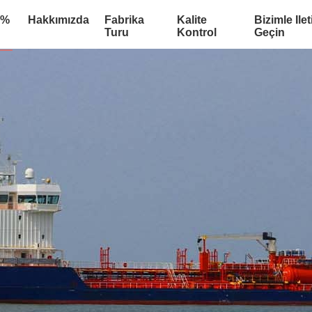
:%
Hakkımızda
Fabrika
Kalite
Bizimle Ile
Turu
Kontrol
Geçin