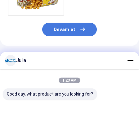
yapma makinesi
Devam et
Önerilen Ürünler
Julia
1:23 AM
Good day, what product are you looking for?
PLC ve Ultrasonik ile
Güçlü Kağıt Kase
Muayene Siste
80 Pcs/Min Otomobil
Yapma Makinesi
Yüksek Hızda
Kağıt Kasa Makinesi
380v / 220v 50hz
Dayanıklı Oto
Güç Kaynağı
Kağıt Kase
Ultrasonik Sıcak
Şekillendirme
En iyi fiyat
En iyi fiyat
En iyi fiy