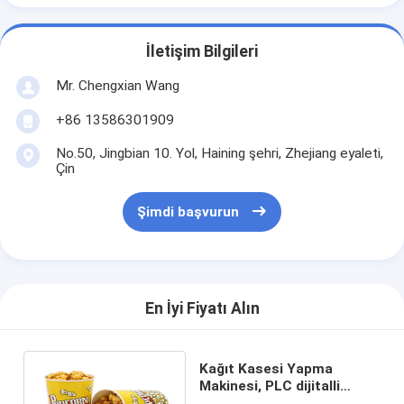
İletişim Bilgileri
Mr. Chengxian Wang
+86 13586301909
No.50, Jingbian 10. Yol, Haining şehri, Zhejiang eyaleti,
Çin
Şimdi başvurun
En İyi Fiyatı Alın
Kağıt Kasesi Yapma
Makinesi, PLC dijitalli
büyük boyutlu kağıt kasesi