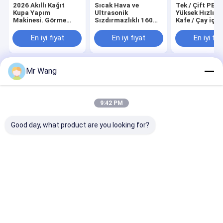
2026 Akıllı Kağıt
Sıcak Hava ve
Tek / Çift PE K
Kupa Yapım
Ultrasonik
Yüksek Hızlı S
Makinesi. Görme
Sızdırmazlıklı 160
Kafe / Çay için
Denetimi ve Düşük
Adet/Dk Servo Kağıt
Kupa Makinesi
Enerji
Bardak Makinası,
En iyi fiyat
En iyi fiyat
En iyi fiy
Soğuk İçecekler İçin
İdeal
Mr Wang
Ana sayfa
Hakkımızda
Desktop Site
Sitemap
Gizlilik Politikası
Kalite
Otomatik kağıt bardak makinesi
Çin fabrikası.Copyright ©
9:42 PM
2026 HAINING CHENGDA MACHINERY CO.LTD. All Rights Reserved.
Good day, what product are you looking for?
Ev
Ürün:% s
Hakkımızda