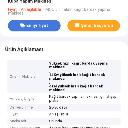
Kupa Yapım Makinesi
Fiyat：Anlaşılabilir
MOQ：1 takım kağıt bardak yapma
makinesi
En iyi fiyat
Şimdi başvurun
Ürün Açıklaması
Yüksek hızlı kağıt bardak yapma
makinesi
,
14Kw yüksek hızlı kağıt bardak
Önemli Noktalar
makinesi
,
özel yüksek hızlı kağıt bardak
makinesi
Kağıt bardak yapma makinesi için ahşap
Ambalaj bilgileri
plaka
Delivery Time
25-30 days
Fiyat
Anlaşılabilir
Marka adı
Shunda
Min sipariş miktarı
1 takım kağıt bardak yapma makinesi