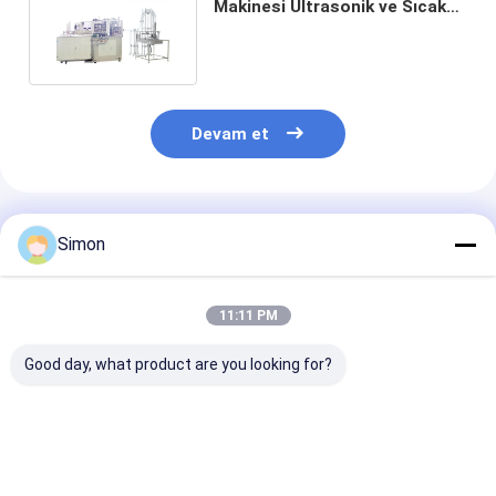
Makinesi Ultrasonik ve Sıcak
Hava Isıtması 80Pcs/Min
Devam et
Önerilen Ürünler
Simon
11:11 PM
Good day, what product are you looking for?
PLC ve Ultrasonik ile
Kağıt Kasesi Yapma
Güçlü Kağıt Ka
80 Pcs/Min Otomobil
Makinesi, PLC
Yapma Makine
Kağıt Kasa Makinesi
dijitalli büyük
380v / 220v 50