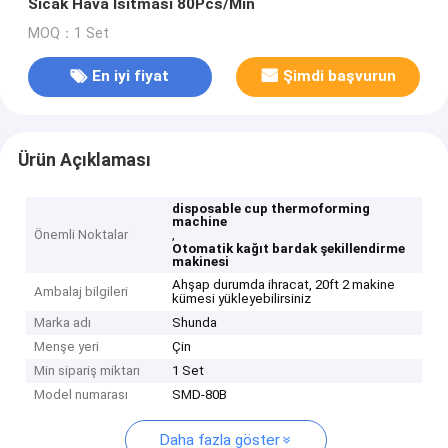
Sıcak Hava Isıtması 80Pcs/Min
MOQ：1 Set
En iyi fiyat
Şimdi başvurun
Ürün Açıklaması
disposable cup thermoforming
machine
Önemli Noktalar
,
Otomatik kağıt bardak şekillendirme
makinesi
Ahşap durumda ihracat, 20ft 2 makine
Ambalaj bilgileri
kümesi yükleyebilirsiniz
Marka adı
Shunda
Menşe yeri
Çin
Min sipariş miktarı
1 Set
Model numarası
SMD-80B
Daha fazla göster