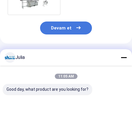
Devam et
Önerilen Ürünler
Julia
11:05 AM
Good day, what product are you looking for?
2020 Shunda
Shunda Kağıt Bardak
Kağıt çay finc
Otomatik Kağıt Çay
Şekillendirme
yapma makines
Bardağı Yapma
Makinesi, Kahve
yüksek hızlı dij
Makinesi Yüksek Hız
Fincanı, Dondurma
kontrol süreci 
100-145 adet / m
Kasesi, Yüksek Hızlı
çay fincanı y
En iyi fiyat
En iyi fiyat
En iyi fiy