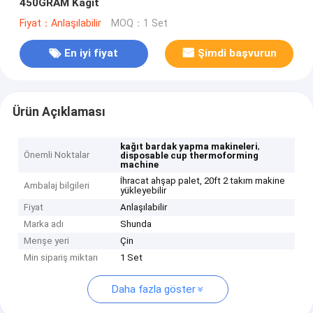
450GRAM Kağıt
Fiyat：Anlaşılabilir
MOQ：1 Set
En iyi fiyat
Şimdi başvurun
Ürün Açıklaması
,
kağıt bardak yapma makineleri
Önemli Noktalar
disposable cup thermoforming
machine
İhracat ahşap palet, 20ft 2 takım makine
Ambalaj bilgileri
yükleyebilir
Fiyat
Anlaşılabilir
Marka adı
Shunda
Menşe yeri
Çin
Min sipariş miktarı
1 Set
Daha fazla göster