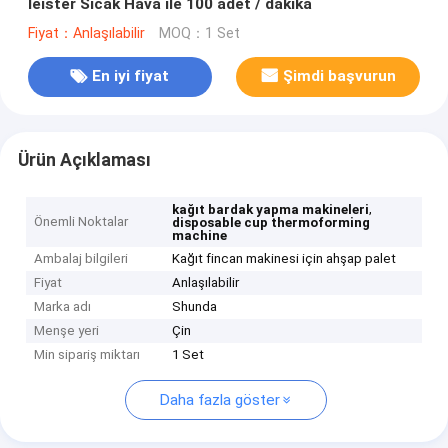
leister Sıcak Hava ile 100 adet / dakika
Fiyat：Anlaşılabilir
MOQ：1 Set
En iyi fiyat
Şimdi başvurun
Ürün Açıklaması
,
kağıt bardak yapma makineleri
Önemli Noktalar
disposable cup thermoforming
machine
Ambalaj bilgileri
Kağıt fincan makinesi için ahşap palet
Fiyat
Anlaşılabilir
Marka adı
Shunda
Menşe yeri
Çin
Min sipariş miktarı
1 Set
Daha fazla göster