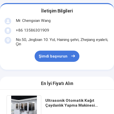
İletişim Bilgileri
Mr. Chengxian Wang
+86 13586301909
No.50, Jingbian 10. Yol, Haining şehri, Zhejiang eyaleti,
Çin
Şimdi başvurun
En İyi Fiyatı Alın
Ultrasonik Otomatik Kağıt
Çaydanlık Yapma Makinesi
leister Sıcak Hava ile 100 adet /