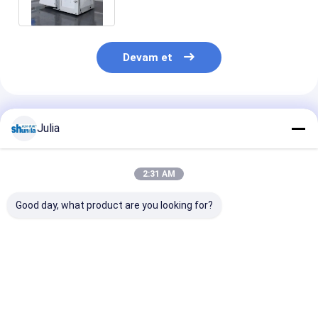
dakika
Devam et
Önerilen Ürünler
Julia
2:31 AM
Good day, what product are you looking for?
2020 Shunda
Shunda Kağıt Bardak
Kağıt çay finc
Otomatik Kağıt Çay
Şekillendirme
yapma makines
Bardağı Yapma
Makinesi, Kahve
yüksek hızlı dij
Makinesi Yüksek Hız
Fincanı, Dondurma
kontrol süreci 
100-145 adet / m
Kasesi, Yüksek Hızlı
çay fincanı y
En iyi fiyat
En iyi fiyat
En iyi fiy
Makine
makinesi incel